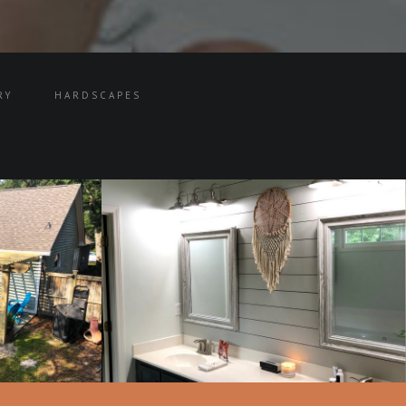
RY
HARDSCAPES