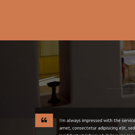
I’m always impressed with the service
amet, consectetur adipisicing elit, s